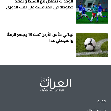
الوحدات يتعادل مع السلط ويفقد
حظوظه في المنافسة على لقب الدوري
نهائي كأس الأردن تحت 19 يجمع الرمثا
والفيصلي غدا
محلية
مال و أعمال