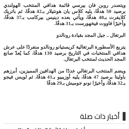
ويتصدر روبن فان بيرسي قائمة هدافي المنتخب الهولندي
برصيد 50 هدفًا، يليه كلاس يان هونتيلار بـ42 هدفًا، ثم باتريك
كلايفرت بـ40 هدفًا، ويأتي بعده دينيس بيركامب بـ37 هدفًا،
وأخيرًا فاووت فيخهورست بـ31 هدفًا.
البرتغال .. جيل المجد بقيادة رونالدو
يتربع الأسطورة البرتغالية كريستيانو رونالدو منفردًا على عرش
هدافي المنتخبات في التاريخ برصيد 130 هدفًا، كما يُعدّ صانع
المجد الحديث لمنتخب البرتغال.
ويضم المنتخب البرتغالي عددًا من الهدافين المميزين، أبرزهم
باوليتا برصيد 47 هدفًا، يليه أوزيبيو بـ41 هدفًا، ثم لويس فيجو
بـ32 هدفًا، وأخيرًا نونو جوميش بـ29 هدفًا
أخبار ذات صلة