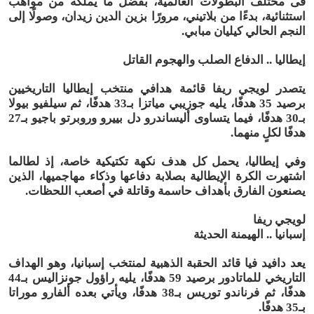
فى مختلف البطولات العالمية، بفضل ما يملكه من مواهب
استثنائية، بدءًا من بلاتيني، مرورًا بزين الدين زيدان، وصولًا إلى
النجم الحالي كيليان مبابي.
إيطاليا .. الدفاع الصلب والهجوم القاتل
يتصدر لويجي ريفا قائمة هدافي منتخب إيطاليا التاريخيين
برصيد 35 هدفًا، يليه جوزيبي مياتزا بـ33 هدفًا، ثم سيلفيو بيولا
بـ30 هدفًا، فيما يتساوى أليساندرو دل بييرو وروبرتو باجيو بـ27
هدفًا لكلٍ منهما.
وفي إيطاليا، يحمل كل هدف نكهة تكتيكية خاصة، إذ لطالما
اشتهرت الكرة الإيطالية بصلابة دفاعها وذكاء مهاجميها، الذين
يصنعون الفارق بأهداف حاسمة وقاتلة في أصعب اللحظات.
لويجي ريفا
إسبانيا .. الهيمنة الحديثة
يعد دافيد فيا قائد الحقبة الذهبية لمنتخب إسبانيا، وهو الهداف
التاريخي للماتادور برصيد 59 هدفًا، يليه راؤول جونزاليس بـ44
هدفًا، ثم فرناندو توريس بـ38 هدفًا، ويأتي بعده ألفارو موراتا
بـ35 هدفًا.