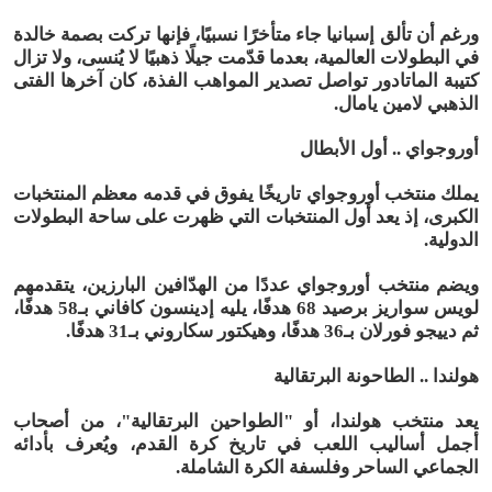
ورغم أن تألق إسبانيا جاء متأخرًا نسبيًا، فإنها تركت بصمة خالدة
في البطولات العالمية، بعدما قدّمت جيلًا ذهبيًا لا يُنسى، ولا تزال
كتيبة الماتادور تواصل تصدير المواهب الفذة، كان آخرها الفتى
الذهبي لامين يامال.
أوروجواي .. أول الأبطال
يملك منتخب أوروجواي تاريخًا يفوق في قدمه معظم المنتخبات
الكبرى، إذ يعد أول المنتخبات التي ظهرت على ساحة البطولات
الدولية.
ويضم منتخب أوروجواي عددًا من الهدّافين البارزين، يتقدمهم
لويس سواريز برصيد 68 هدفًا، يليه إدينسون كافاني بـ58 هدفًا،
ثم دييجو فورلان بـ36 هدفًا، وهيكتور سكاروني بـ31 هدفًا.
هولندا .. الطاحونة البرتقالية
يعد منتخب هولندا، أو "الطواحين البرتقالية"، من أصحاب
أجمل أساليب اللعب في تاريخ كرة القدم، ويُعرف بأدائه
الجماعي الساحر وفلسفة الكرة الشاملة.