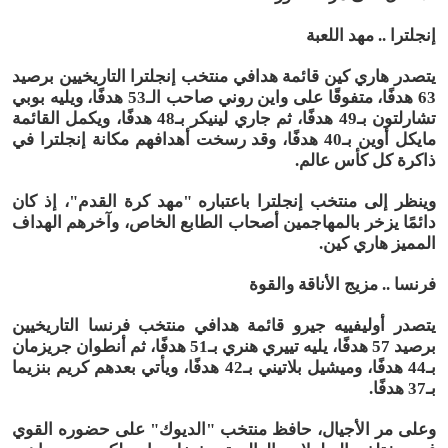
إنجلترا .. مهد اللعبة
يتصدر هاري كين قائمة هدافي منتخب إنجلترا التاريخيين برصيد
63 هدفًا، متفوقًا على واين روني صاحب الـ53 هدفًا، ويليه بوبي
تشارلتون بـ49 هدفًا، ثم جاري لينيكر بـ48 هدفًا، ويكمل القائمة
مايكل أوين بـ40 هدفًا، وقد رسخت أهدافهم مكانة إنجلترا في
ذاكرة كل كأس عالم.
وينظر إلى منتخب إنجلترا باعتباره "مهد كرة القدم"، إذ كان
دائمًا يزخر بالمهاجمين أصحاب الطابع الخاص، وآخرهم الهداف
المميز هاري كين.
فرنسا .. مزيج الأناقة والقوة
يتصدر أوليفييه جيرو قائمة هدافي منتخب فرنسا التاريخيين
برصيد 57 هدفًا، يليه تييري هنري بـ51 هدفًا، ثم أنطوان جريزمان
بـ44 هدفًا، وميشيل بلاتيني بـ42 هدفًا، ويأتي بعدهم كريم بنزيما
بـ37 هدفًا.
وعلى مر الأجيال، حافظ منتخب "الديوك" على حضوره القوي