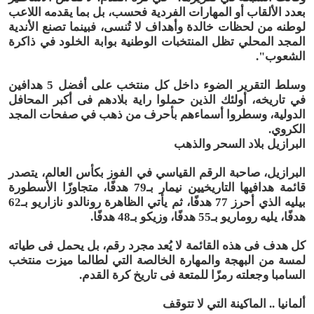
بعدد الألقاب أو المهارات الفردية فحسب، بل بما يقدمه اللاعب
لوطنه من لحظات خالدة وأهداف لا تُنسى، فبينما تصنع الأندية
المجد المحلي تظل المنتخبات الوطنية بوابة الخلود في ذاكرة
الشعوب".
وسلط التقرير الضوء داخل كل منتخب على أفضل 5 هدافين
في تاريخه، أولئك الذين حملوا راية بلادهم فى أكبر المحافل
الدولية، وسطروا أسماءهم بأحرف من ذهب في صفحات المجد
الكروي.
البرازيل بلاد السحر والذهب
البرازيل، صاحبة الرقم القياسي في الفوز بكأس العالم، يتصدر
قائمة هدافيها التاريخيين نيمار بـ79 هدفًا، متجاوزًا الأسطورة
بيليه الذي أحرز 77 هدفًا، ثم يأتي الظاهرة رونالدو نازاريو بـ62
هدفًا، يليه روماريو بـ55 هدفًا، وزيكو بـ48 هدفًا.
كل هدف فى هذه القائمة لا يُعد مجرد رقم، بل يحمل فى طياته
لمسة من البهجة والمهارة الخالصة التي لطالما ميزت منتخب
السامبا وجعلته رمزًا للمتعة فى تاريخ كرة القدم.
ألمانيا .. الماكينة التي لا تتوقف