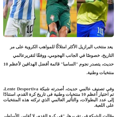
يعد منتخب البرازيل الأكثر امتلاكًا للمواهب الكروية على مر
التاريخ، خصوصًا في الجانب الهجومي، ووفقًا لتقريرعالمي
حديث، يتصدر نجوم "السامبا" قائمة أفضل الهدافين لأعظم 10
منتخبات وطنية.
وفي تصنيف عالمي حديث، أصدرته شبكة Lente Desportiva،
تم اختيار أعظم 10 منتخبات وطنية فى تاريخ كرة القدم، استنادًا
إلى عدد البطولات، والتأثير العالمي الذي تركته هذه المنتخبات
على اللعبة.
وقالت الشبكة في تقريرها، "في كرة القدم، لا تُقاس الأساطير