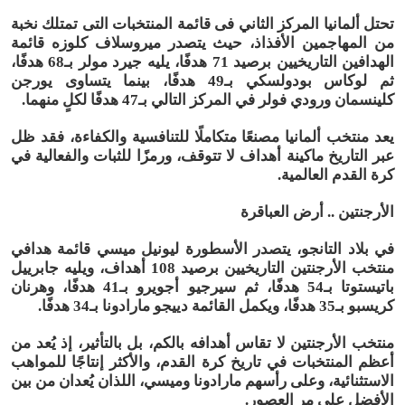
تحتل ألمانيا المركز الثاني فى قائمة المنتخبات التى تمتلك نخبة
من المهاجمين الأفذاذ، حيث يتصدر ميروسلاف كلوزه قائمة
الهدافين التاريخيين برصيد 71 هدفًا، يليه جيرد مولر بـ68 هدفًا،
ثم لوكاس بودولسكي بـ49 هدفًا، بينما يتساوى يورجن
كلينسمان ورودي فولر في المركز التالي بـ47 هدفًا لكلٍ منهما.
يعد منتخب ألمانيا مصنعًا متكاملًا للتنافسية والكفاءة، فقد ظل
عبر التاريخ ماكينة أهداف لا تتوقف، ورمزًا للثبات والفعالية في
كرة القدم العالمية.
الأرجنتين .. أرض العباقرة
في بلاد التانجو، يتصدر الأسطورة ليونيل ميسي قائمة هدافي
منتخب الأرجنتين التاريخيين برصيد 108 أهداف، ويليه جابرييل
باتيستوتا بـ54 هدفًا، ثم سيرجيو أجويرو بـ41 هدفًا، وهرنان
كريسبو بـ35 هدفًا، ويكمل القائمة دييجو مارادونا بـ34 هدفًا.
منتخب الأرجنتين لا تقاس أهدافه بالكم، بل بالتأثير، إذ يُعد من
أعظم المنتخبات في تاريخ كرة القدم، والأكثر إنتاجًا للمواهب
الاستثنائية، وعلى رأسهم مارادونا وميسي، اللذان يُعدان من بين
الأفضل على مر العصور.