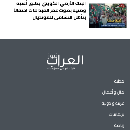
البنك الأردني الكويتي يطلق أغنية
وطنية بصوت عمر العبداللات احتفالاً
بتأهل النشامى للمونديال
محلية
مال و أعمال
عربية و دولية
برلمانيات
رياضة