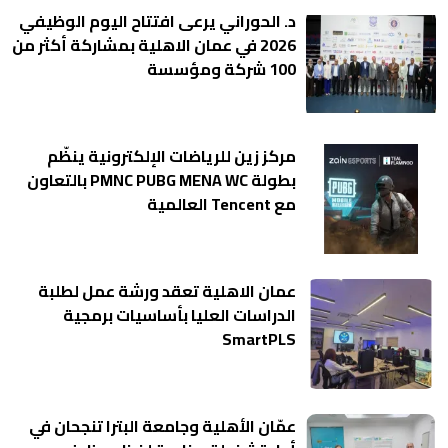
د. الحوراني يرعى افتتاح اليوم الوظيفي
2026 في عمان الاهلية بمشاركة أكثر من
100 شركة ومؤسسة
مركز زين للرياضات الإلكترونية ينظّم
بطولة PMNC PUBG MENA WC بالتعاون
مع Tencent العالمية
عمان الاهلية تعقد ورشة عمل لطلبة
الدراسات العليا بأساسيات برمجية
SmartPLS
عمّان الأهلية وجامعة البترا تنجحان في