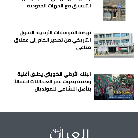
التنسيق مع الجهات الحدودية
نهضة الفوسفات الأردنية: التحول
التاريخي من تصدير الخام إلى عملاق
صناعي
البنك الأردني الكويتي يطلق أغنية
وطنية بصوت عمر العبداللات احتفالاً
بتأهل النشامى للمونديال