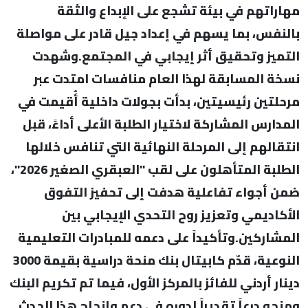
مهاراتهم في بيئة تشجع على الإبداع والثقة
بالنفس، بما يسهم في إعداد جيل قادر على مواصلة
التميز وتحقيق أثر إيجابي في المجتمع.وشهدت
نسخة المسابقة لهذا العام منافسات امتدت عبر
مرحلتين رئيسيتين، بدأت بجولات داخلية أُقيمت في
المدارس المشاركة لاختيار الطلبة الأعلى أداءً، قبل
انتقالهم إلى المرحلة النهائية التي تنافس خلالها
الطلبة المتأهلون على لقب "العبقري الصغير 2026"،
ضمن أجواء تفاعلية هدفت إلى تحفيز التفوق
الأكاديمي وتعزيز روح التحدي الإيجابي بين
المشاركين.وتأكيداً على دعمه للمبادرات التعليمية
النوعية، قدّم كابيتال بنك منحة دراسية بقيمة 3000
دينار أردني للفائز بالمركز الأول، فيما تم تكريم البنك
ومنحه درعاً تقديراً لدوره في دعم وإنجاح هذا الحدث