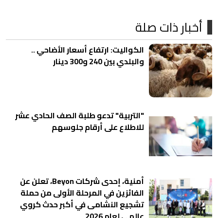
أخبار ذات صلة
الكواليت: ارتفاع أسعار الأضاحي ..
والبلدي بين 240 و300 دينار
"التربية" تدعو طلبة الصف الحادي عشر
للاطلاع على أرقام جلوسهم
أمنية، إحدى شركات Beyon، تعلن عن
الفائزين في المرحلة الأولى من حملة
تشجيع النشامى في أكبر حدث كروي
عالمي لعام 2026