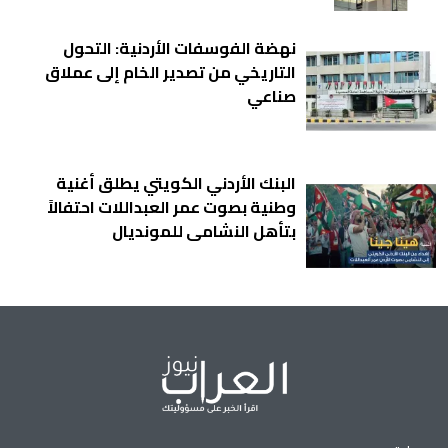
نهضة الفوسفات الأردنية: التحول
التاريخي من تصدير الخام إلى عملاق
صناعي
البنك الأردني الكويتي يطلق أغنية
وطنية بصوت عمر العبداللات احتفالاً
بتأهل النشامى للمونديال