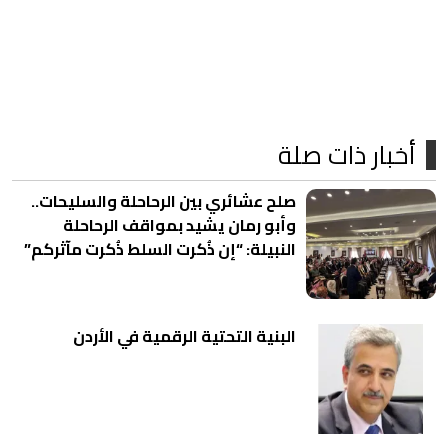
أخبار ذات صلة
صلح عشائري بين الرحاحلة والسليحات..
وأبو رمان يشيد بمواقف الرحاحلة
النبيلة: “إن ذُكرت السلط ذُكرت مآثركم”
البنية التحتية الرقمية في الأردن