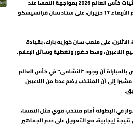
ويفتتح المنتخب الوطني مشواره في نهائيات كأس العالم 2026 بمواجهة النمسا عند
الساعة السابعة صباحاً بتوقيت الأردن، يوم الأربعاء 17 حزيران، على ستاد سان فرانسيسكو
 الاثنين، على ملعب سان خوزيه بارك، بقيادة
ع اللاعبين، وسط حضور وتغطية وسائل الإعلام.
بالمباراة أن وجود "النشامى" في كأس العالم
شيراً إلى أن المنتخب يضم عدداً من اللاعبين
يق.
ر في البطولة أمام منتخب قوي مثل النمسا،
 نتيجة إيجابية، مع التعويل على دعم الجماهير