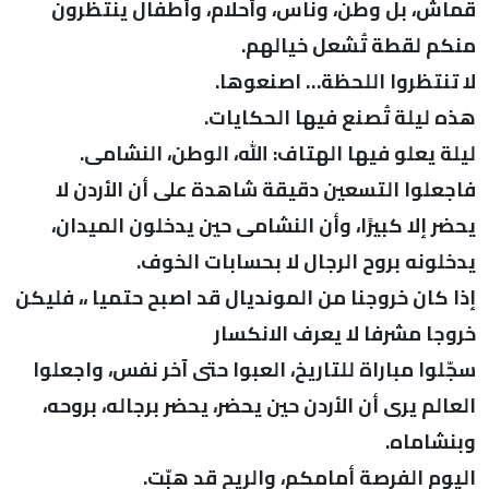
قماش، بل وطن، وناس، وأحلام، وأطفال ينتظرون
منكم لقطة تُشعل خيالهم.
لا تنتظروا اللحظة… اصنعوها.
هذه ليلة تُصنع فيها الحكايات.
ليلة يعلو فيها الهتاف: الله، الوطن، النشامى.
فاجعلوا التسعين دقيقة شاهدة على أن الأردن لا
يحضر إلا كبيرًا، وأن النشامى حين يدخلون الميدان،
يدخلونه بروح الرجال لا بحسابات الخوف.
إذا كان خروجنا من المونديال قد اصبح حتميا ،، فليكن
خروجا مشرفا لا يعرف الانكسار
سجّلوا مباراة للتاريخ، العبوا حتى آخر نفس، واجعلوا
العالم يرى أن الأردن حين يحضر، يحضر برجاله، بروحه،
وبنشاماه.
اليوم الفرصة أمامكم، والريح قد هبّت.