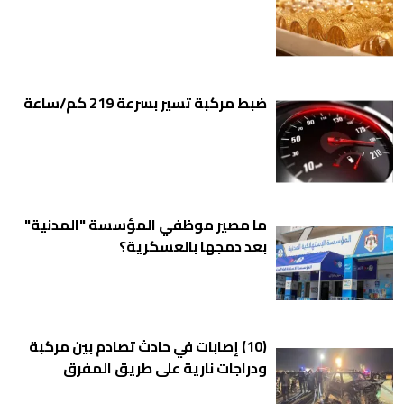
ضبط مركبة تسير بسرعة 219 كم/ساعة
ما مصير موظفي المؤسسة "المدنية"
بعد دمجها بالعسكرية؟
(10) إصابات في حادث تصادم بين مركبة
ودراجات نارية على طريق المفرق