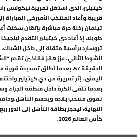
كيتيلير، الذي استغل تمريرة نيكولاس ر
تيلمان ركلة حرة مباشرة بإتقان سكنت أ
طويلا، إذ أعاد دي كيتيلير التقدم لبلجيك
الشوط الثاني، عزز هانز فاناكين تقدم "ا
الدقيقة 57، بعدما أطلق تسديدة ق
بعدما تلقى الكرة داخل منطقة الجزاء وس
تفوق منتخب بلاده ويحسم التأهل.وحافظ
النهاية، ليحجز بطاقة التأهل إلى الدور ر
كأس العالم 2026.