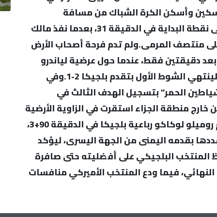
اسكين وأسكن الكرة الشباك من مسافة
قريبة.وأعاد المنتخب الأميركي المباراة إلى نقطة البداية في الدقيقة 31، بعدما نفذ مالك
على منتصف المرمى.ولم تدم فرحة أصحاب الأرض
ا بعد دقيقتين فقط، عندما حول عرضية لياندرو
تروسارد برأسية متقنة إلى داخل الشباك، لينتهي الشوط الأول بتقدم بلجيكا 2-1.وفي
لشياطين الحمر” بتسجيل الهدف الثالث في
وية من خارج منطقة الجزاء استقرت في الزاوية الأرضية
اليمنى، إثر تمريرة من دي كيتيلير.واختتم روميلو لوكاكو رباعية بلجيكا في الدقيقة 90+3،
ددها بقدمه اليمنى من الجهة اليسرى، ليؤكد
 المنتخب البلجيكي على أفضليته حتى صافرة
بع النهائي، فيما ودع المنتخب الأميركي منافسات