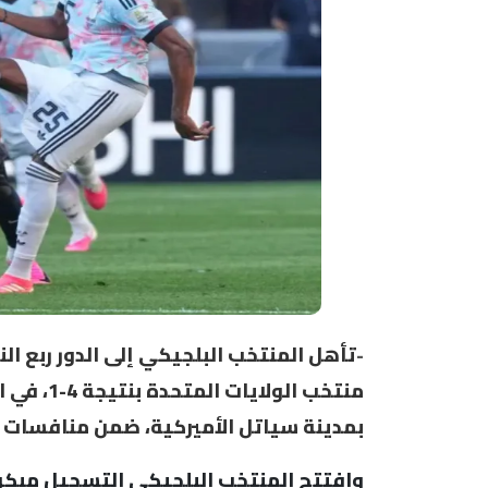
-
منتخب الو
بمدينة سياتل الأميركية، ضمن منافسات دور الـ16 من ا
وافتتح المنتخب البلجيكي التسجيل مبكر