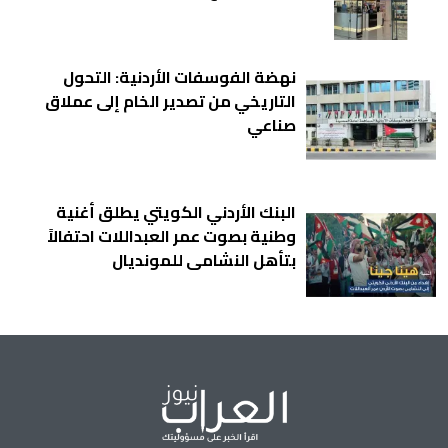
نهضة الفوسفات الأردنية: التحول
التاريخي من تصدير الخام إلى عملاق
صناعي
البنك الأردني الكويتي يطلق أغنية
وطنية بصوت عمر العبداللات احتفالاً
بتأهل النشامى للمونديال