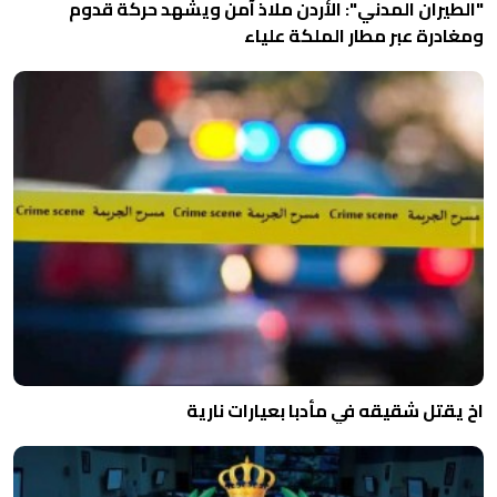
"الطيران المدني": الأردن ملاذ آمن ويشهد حركة قدوم
ومغادرة عبر مطار الملكة علياء
اخ يقتل شقيقه في مأدبا بعيارات نارية