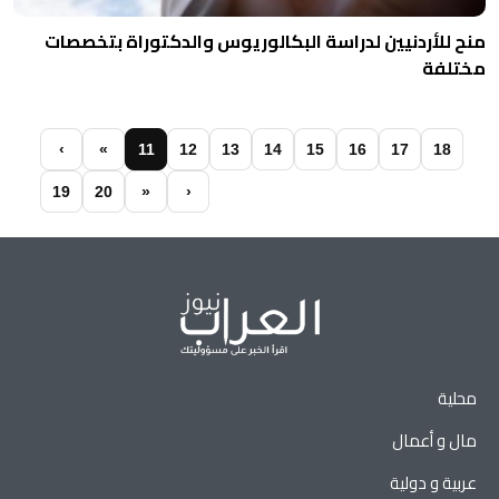
منح للأردنيين لدراسة البكالوريوس والدكتوراة بتخصصات
مختلفة
‹
«
11
12
13
14
15
16
17
18
19
20
»
›
محلية
مال و أعمال
عربية و دولية