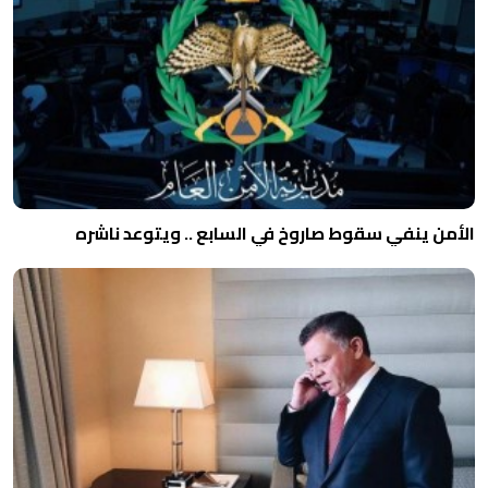
الأمن ينفي سقوط صاروخ في السابع .. ويتوعد ناشره