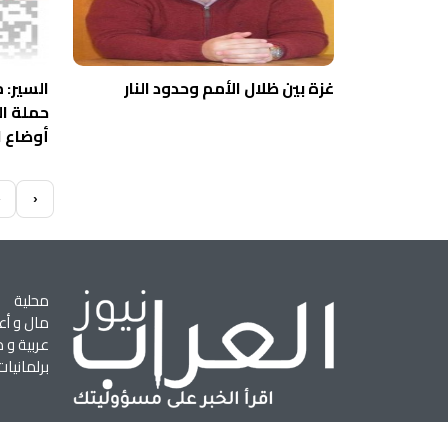
غزة بين ظلال الأمم وحدود النار
حملة ا
أوضاع ا
»
›
محلية
مال و أع
عربية و د
برلمانيات