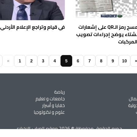
السير: مسح رمز الـQR على إشعارات
في قيام وتراجع الإعلام الأردني
لشتاء يوضح إجراءات تصويب
لمركبات
«
1
2
3
4
5
6
7
8
9
10
رياضة
مال
جامعات و تعليم
ولية
خفايا و أسرار
علوم و تكنولوجيا
جميع الحقوق محفوظة © 2026 موقع العراب الإخباري