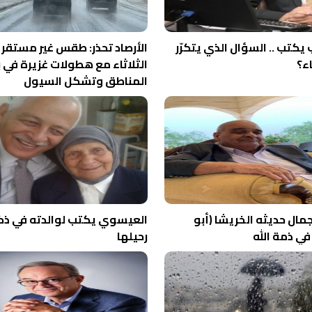
يكتب .. السؤال الذي يتكرّر
الأرصاد تحذر: طقس غير مستقر
ء؟
الثلاثاء مع هطولات غزيرة في
المناطق وتشكل السيول
مال حديثه الخريشا (أبو
العيسوي يكتب لوالدته في ذ
في ذمة الله
رحيلها