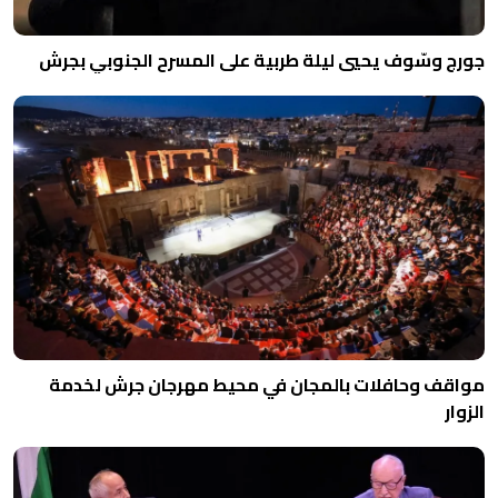
جورج وسّوف يحيي ليلة طربية على المسرح الجنوبي بجرش
مواقف وحافلات بالمجان في محيط مهرجان جرش لخدمة
الزوار