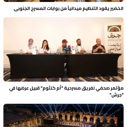
الخضير يقود التنظيم ميدانياً من بوابات المسرح الجنوبي
مؤتمر صحفي لفريق مسرحية "أم كلثوم" قبيل عرضها في
"جرش"