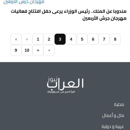
مندوبا عن الملك.. رئيس الوزراء يرعى حفل افتتاح فعاليات
مهرجان جرش الأربعين
‹
«
1
2
3
4
5
6
7
8
9
10
»
›
محلية
مال و أعمال
عربية و دولية