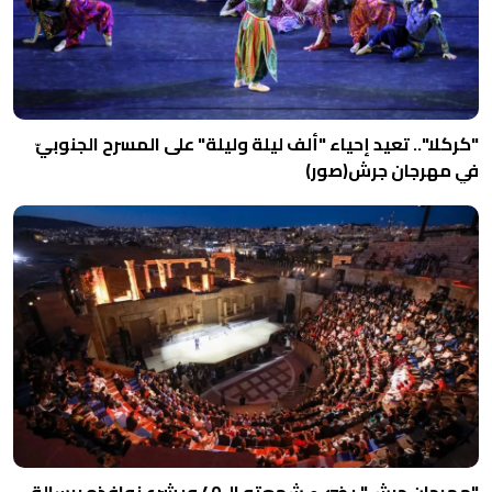
"كركلا".. تعيد إحياء "ألف ليلة وليلة" على المسرح الجنوبيّ
في مهرجان جرش(صور)
"مهرجان جرش" يضيء شمعته الـ 40 ويشرع نوافذه برسالة