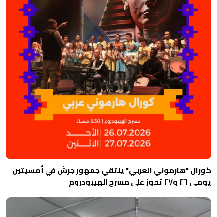
كورال "هارموني العربي" يلتقي جمهور جرش في أمسيتين
يومي ٢٦ و٢٧ تموز على مسرح الهيبودروم