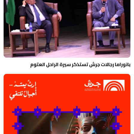
بانوراما رجالات جرش تستذكر سيرة الراحل العتوم