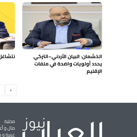
الخشمان: البيان الأردني–التركي
نتشاغل ب
يحدد أولويات واضحة في ملفات
الإقليم
»
›
محلية
مال و أع
عربية و د