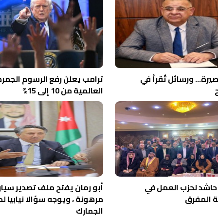
صيرة… ورسائل تُقرأ في
ترامب يعلن رفع الرسوم الجمر
العالمية من 10 إلى 15%
حاشد لحزب العمل في
أبو رمان يفتح ملف تصدير سيار
 المفرق
مرهونة ، ويوجه سؤالا نيابيا لد
الجمارك