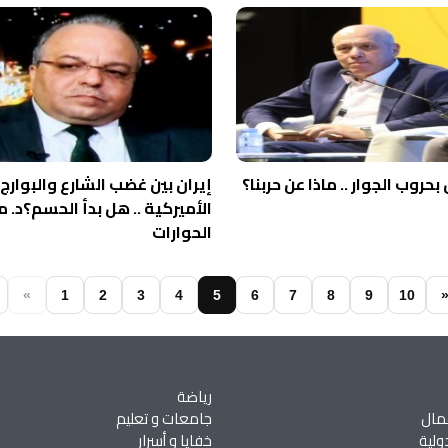
حروب الجوار .. ماذا عن حربنا؟
إيران بين غضب الشارع والبوارج
الأميركية .. هل بدأ الحسم؟د. م
الحوارات
«
1
2
3
4
5
6
7
8
9
10
رياضة
مال
جامعات و تعليم
ولية
خفايا و أسرار