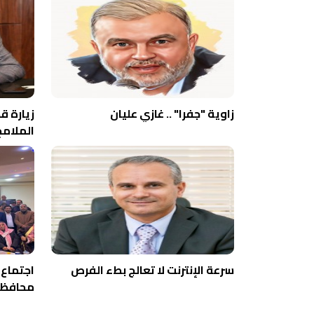
زاوية "جفرا" .. غازي عليان
زيارة ق
الملامح
سرعة الإنترنت لا تعالج بطء الفرص
اجتماع 
محافظة