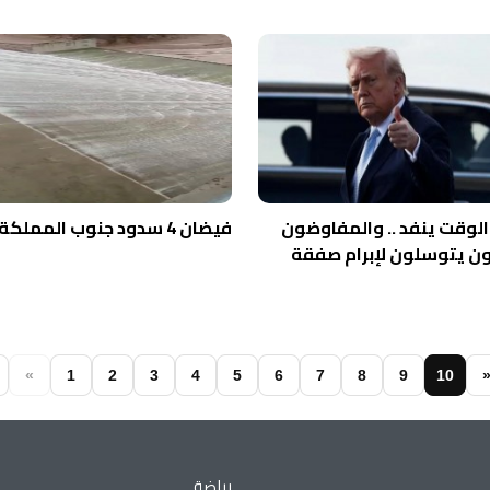
الوقت ينفد .. والمفاوضون
فيضان 4 سدود جنوب المملكة
يون يتوسلون لإبرام صفقة
«
1
2
3
4
5
6
7
8
9
10
رياضة