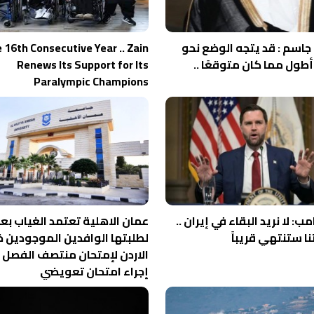
جاسم : قد يتجه الوضع نحو
e 16th Consecutive Year .. Zain
طول مما كان متوقعًا ..
Renews Its Support for Its
Paralympic Champions
مب: لا نريد البقاء في إيران ..
عمان الاهلية تعتمد الغياب بعذ
 ستنتهي قريباً
لطلبتها الوافدين الموجودين خ
الاردن لإمتحان منتصف الفصل 
إجراء امتحان تعويضي