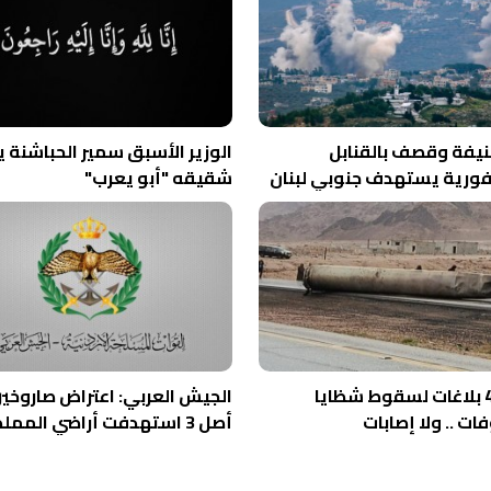
نيفة وقصف بالقنابل
الوزير الأسبق سمير الحباشنة 
ورية يستهدف جنوبي لبنان
شقيقه "أبو يعرب"
الأمن: 4 بلاغات لسقوط شظايا
الجيش العربي: اعتراض صاروخي
ت .. ولا إصابات
أصل 3 استهدفت أراضي المملكة