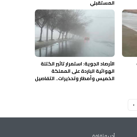
المستقبلي
الأرصاد الجوية: استمرار تاثير الكتلة
الهوائية الباردة على المملكة
الخميس وأمطار وتحذيرات.. التفاصيل
‹
أدب و ثقافة