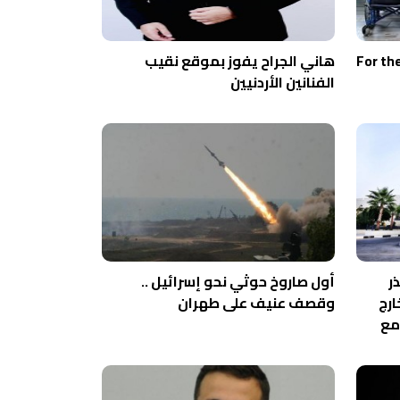
For th
هاني الجراح يفوز بموقع نقيب
الفنانين الأردنيين
ر
أول صاروخ حوثي نحو إسرائيل ..
ارج
وقصف عنيف على طهران
مع