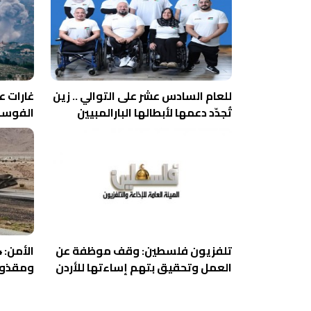
للعام السادس عشر على التوالي .. زين
غارات ع
تُجدّد دعمها لأبطالها البارالمبيين
الفوسف
تلفزيون فلسطين: وقف موظفة عن
العمل وتحقيق بتهم إساءتها للأردن
ومقذوفا