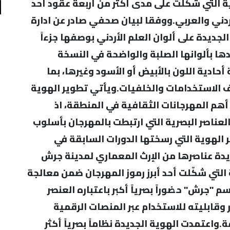
ة التي شكّلت على مدى أكثر من أربعة عقود أحد
ردني والعربي.ووفقا لبيان صحفي صادر عن ادارة
جديدة على ألوان العلم الأردني بوصفها جزءاً
دها بألوانها الصلبة والواضحة في النسخة
أحادية اللون بالأبيض أو الأسود وغيرها، بما
الاستخدامات والخلفيات.ويأتي تطوير الهوية
هم المهرجانات الثقافية في المنطقة، اذ
لعناصر البصرية التي ارتبطت بالمهرجان بأسلوب
الهوية التي رسختها الدورات السابقة في
يدة عناصرها من الإرث المعماري لمدينة جرش
 التي شكّلت أحد أبرز رموز المهرجان ضمن معالجة
"جرش" حضوراً بصرياً أكبر باعتباره العنصر
 وقابليته للاستخدام عبر المنصات الرقمية
واعتمدت الهوية الجديدة نظاماً بصرياً أكثر