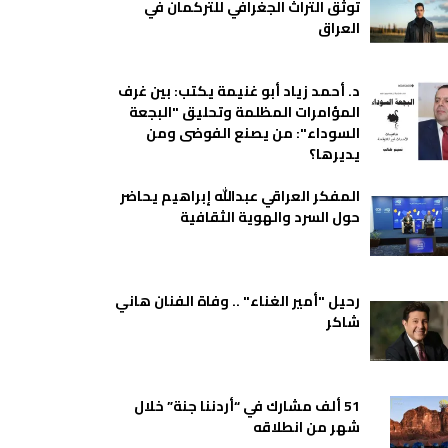
توثق التراث الجغرافي للتركمان في
العراق
د. أحمد زياد أبو غنيمة يكتب: بين غرف
المؤامرات المظلمة وتحليق "البجعة
السوداء": من يصنع الفوضى ومن
يديرها؟
المفكر العراقي عبدالله إبراهيم يحاضر
حول السرد والهوية الثقافية
رحيل "أمير الغناء" .. وفاة الفنان هاني
شاكر
51 ألف مشارك في “أردننا جنة” خلال
شهر من انطلاقه