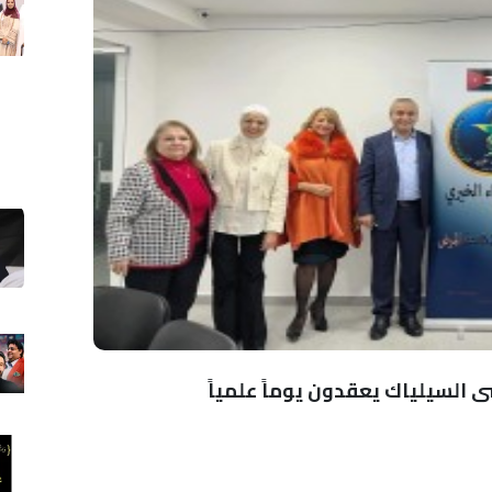
 السيلياك يعقدون يوماً علمياً