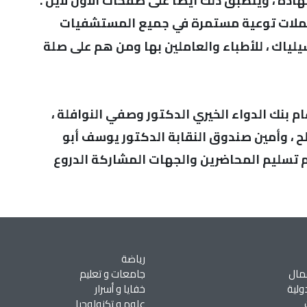
دة ، وينطبق ذلك أيضاً على صفحات الأون لاين .
بحملات توعية مستمرة في جميع المستشفيات
يلياك ، للأطباء والعاملين بها ومن هم على صلة
م بنك الدواء الخيري الدكتور وصفي النوافلة ،
لح ، وأمين صندوق النقابة الدكتور يوسف أبو
 تم تسليم المحاضرين والجهات المشاركة الدروع
رياضة
مال
جامعات و تعليم
ولية
خفايا و أسرار
علوم و تكنولوجيا