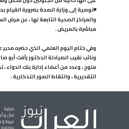
على أنها خالية من الجلوتين دون فحص وشها
◾توصية إلى وزارة الصحة بضرورة القيام 
والمراكز الصحية التابعة لها ، عن مرض الس
مباشرة بالمريض .
وفي ختام اليوم العلمي الذي حضره مدير عا
ونائب نقيب الصيادلة الدكتور رأفت أبو صا
ملوح ، وعدد من أعضاء إدارة بنك الدواء ،
التقديرية ، والتقاط الصور التذكارية .
محلية
مال و أع
عربية و د
برلمانيات