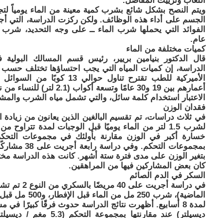
اللعاب وتزييت المفاصل.
ويتم النصح بشكل شائع بشرب كمية معينة من الماء يومياً لت
الجسم على أداء هذه الوظائف. ولكن ركزت الدراسة، التي أجرا
الفوائد التي يحملها شرب الماء ــ على وجه التحديد، شرب
عام.
كميات مختلفة من الماء
قال الدكتور بنيامين بريير، رئيس قسم المسالك البولية
الدراسة، إن كميات المياه التي يجب احتساؤها تختلف حسب من
أعمارهم بين 19 و30 عامًا وتس
الاعتبار استخدام كلمة سائل، والتي تشمل مياه الشرب والمش
فقدان الوزن
في ثلاث دراسات، تم تقسيم البالغين الذين يعانون من زيادة
بتغير الوزن على مدى فترة ستة أشهر. كانت هذه الدراسة مخ
كان بعض المشاركين فيها من المراهقين.
السكر في الدم الصائم
في دراسة أجري
ديسيلتر) عند مقارنتها بم