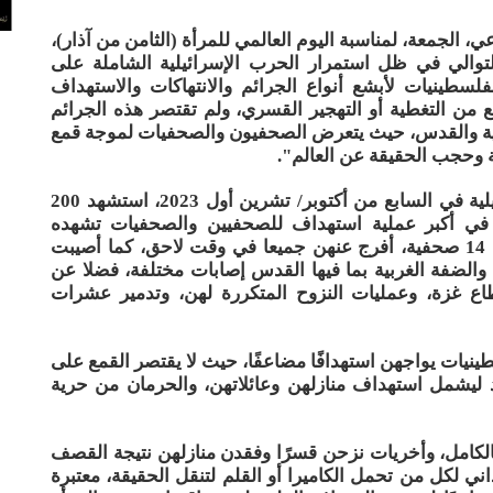
ي، الجمعة، لمناسبة اليوم العالمي للمرأة (الثامن من آذار)،
التوالي في ظل استمرار الحرب الإسرائيلية الشاملة على
طينيات لأبشع أنواع الجرائم والانتهاكات والاستهداف
ع من التغطية أو التهجير القسري، ولم تقتصر هذه الجرائم
بية والقدس، حيث يتعرض الصحفيون والصحفيات لموجة قمع
 وحجب الحقيقة عن العالم".
وأكدت النقابة، أنه ومنذ بدء حرب الإبادة الإسرائيلية في السابع من أكتوبر/ تشرين أول 2023، استشهد 200
ات الصحفيات في أكبر عملية استهداف للصحفيين والصحفيات تشهده
الصحافة على مستوى العالم، كما اعتقل الاحتلال 14 صحفية، أفرج عنهن جميعا في وقت لاحق، كما أصيبت
لضفة الغربية بما فيها القدس إصابات مختلفة، فضلا عن
ل عن 150 صحفية في قطاع غزة، وعمليات النزوح المتكررة لهن، وتدمير عشرات
ينيات يواجهن استهدافًا مضاعفًا، حيث لا يقتصر القمع على
د ليشمل استهداف منازلهن وعائلاتهن، والحرمان من حرية
كامل، وأخريات نزحن قسرًا وفقدن منازلهن نتيجة القصف
ني لكل من تحمل الكاميرا أو القلم لتنقل الحقيقة، معتبرة