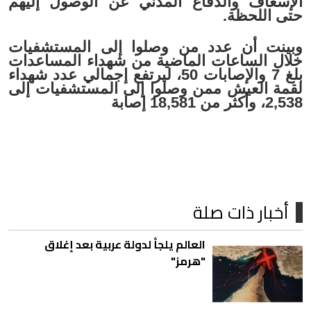
الإسعاف والدفاع المدني عن الوصول إليهم
حتى اللحظة.
وبينت أن عدد من وصلوا إلى المستشفيات
خلال الساعات الماضية من شهداء المساعدات
بلغ 7 والإصابات 50، ليرتفع إجمالي عدد شهداء
لقمة العيش ممن وصلوا إلى المستشفيات إلى
2,538، وأكثر من 18,581 إصابة
أخبار ذات صلة
العالم يلجأ لدولة عربية بعد إغلاق
"هرمز"