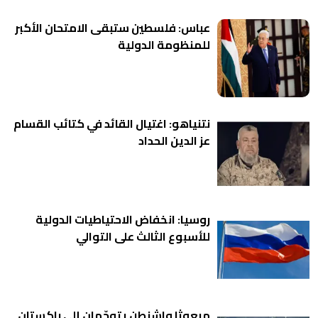
عباس: فلسطين ستبقى الامتحان الأكبر
للمنظومة الدولية
نتنياهو: اغتيال القائد في كتائب القسام
عز الدين الحداد
روسيا: انخفاض الاحتياطيات الدولية
للأسبوع الثالث على التوالي
مبعوثا واشنطن يتوجّهان إلى باكستان