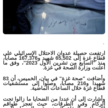
-
ارتفعت حصيلة عدوان الاحتلال الإسرائيلي على
قطاع غزة إلى 65,502 شهيد و167,376 مصابا،
منذ "السابع من تشرين الأول 2023"، وفق ما
أعلنت وزارة الصحة في غزة.
وأضافت "صحة غزة" في بيان، الخميس، أن 83
شهيدا و216 مصابا، وصلوا إلى مستشفيات
قطاع غزة خلال الساعات الماضية.
وأشارت إلى أن عددا من الضحايا ما زالوا تحت
الركام وفي الطرقات، حيث تعجز طواقم