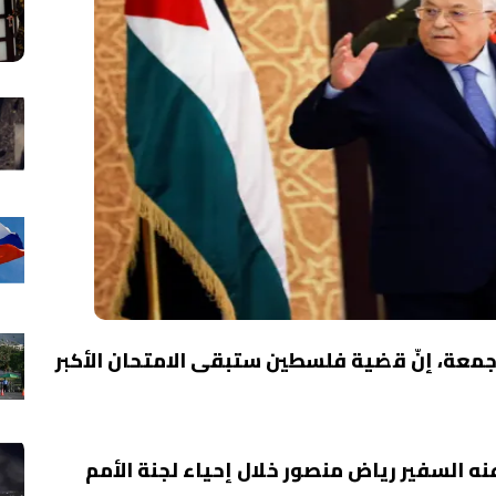
معة، إنّ قضية فلسطين ستبقى الامتحان الأكبر
نه السفير رياض منصور خلال إحياء لجنة الأمم