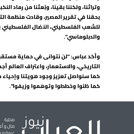
وتراثنا، ولكننا بقينا، وبُعثنا من رماد الن
بحقنا في تقرير المصير، وقادت منظمة الت
للشعب الفلسطيني، النضال الفلسطيني ب
والدبلوماسي".
وأكد عباس: "لن نتوانى في حماية مستقبل
التاريخي، والاستعمار، واعتراف العالم 
كما سنواصل تعزيز وجود هويتنا وإحياء ذاك
كما ظنوا وخططوا وتوهموا وزيفوا".
محلية
مال و أع
عربية و د