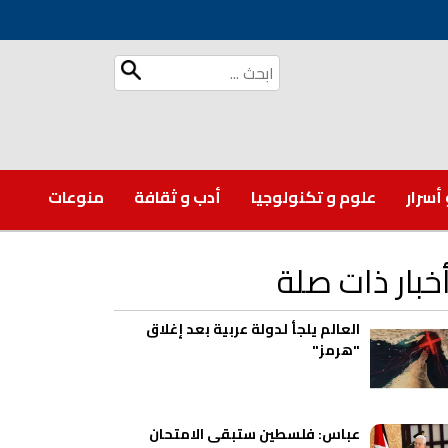
 أسرار
علوم و تكنولوجيا
أدب و ثقافة
منوعات
خبار ذات صلة
العالم يلجأ لدولة عربية بعد إغلاق
"هرمز"
عباس: فلسطين ستبقى الامتحان