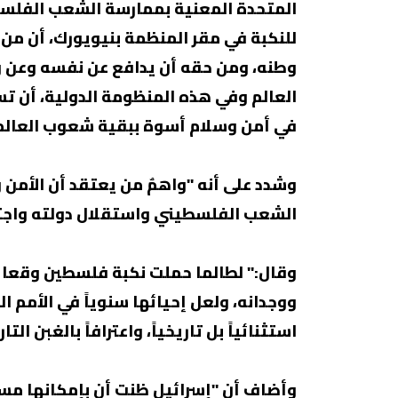
للنكبة في مقر المنظمة بنيويورك، أن م
وطنه، ومن حقه أن يدافع عن نفسه وعن 
العالم وفي هذه المنظومة الدولية، أن 
في أمن وسلام أسوة ببقية شعوب العالم
وشدد على أنه "واهمٌ من يعتقد أن الأم
الشعب الفلسطيني واستقلال دولته واجتثاث
وقال:" لطالما حملت نكبة فلسطين وقعا أ
ووجدانه، ولعل إحيائها سنوياً في الأمم ال
استثنائياً بل تاريخياً، واعترافاً بالغبن ال
وأضاف أن "إسرائيل ظنت أن بإمكانها مسح و