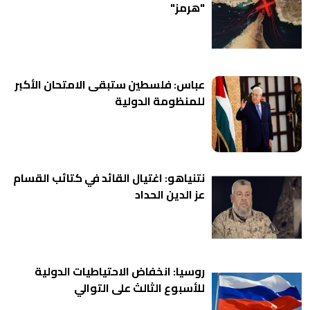
"هرمز"
عباس: فلسطين ستبقى الامتحان الأكبر
للمنظومة الدولية
نتنياهو: اغتيال القائد في كتائب القسام
عز الدين الحداد
روسيا: انخفاض الاحتياطيات الدولية
للأسبوع الثالث على التوالي