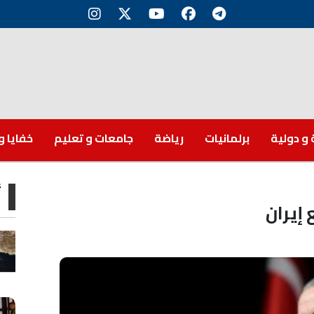
 و دولية
برلمانيات
رياضة
جامعات و تعليم
خفايا و
أ
 إيران