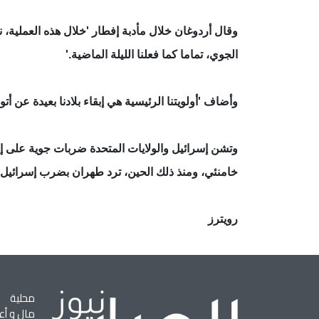
وقال أردوغان خلال مأدبة إفطار 'خلال هذه العملية، ن
الجوي، تماما كما فعلنا الليلة الماضية.'
وأضاف 'أولويتنا الرئيسية هي إبقاء بلادنا بعيدة عن أتون
خامنئي، ومنذ ذلك الحين، ترد طهران بضرب إسرائيل
رويترز
محلية
مال و أع