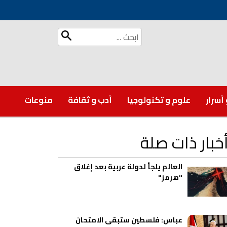
 أسرار
علوم و تكنولوجيا
أدب و ثقافة
منوعات
خبار ذات صلة
العالم يلجأ لدولة عربية بعد إغلاق
"هرمز"
عباس: فلسطين ستبقى الامتحان