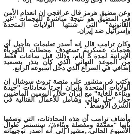
وعن مضيق هرمز قال عراقجي إن انعدام الأمن
في المضيق هو نتيجة مباشرة للهجمات "غير
القانونية" التي شنتها الولايات المتحدة
وإسرائيل ضد إيران.
وكان ترامب قال إنه أصدر تعليمات بتأجيل أي
هجمات عسكرية تستهدف محطات الكهرباء
الإيرانية لمدة 5 أيام، وذلك قبل ساعات فقط
من الموعد النهائي الذي كان ينذر بتصعيد
إضافي في الصراع الذي دخل أسبوعه الرابع.
وكتب في منشور على منصة تروث سوشال إن
الولايات المتحدة وإيران أجرتا محادثات "جيدة
وبناءة للغاية" مع إيران خلال اليومين الماضيين
حول "حل نهائي وشامل للأعمال القتالية في
الشرق الأوسط".
وأضاف ترامب أن هذه المحادثات، التي وصفها
بأنها "معمّقة ومفصلة وبنّاءة"، ستستمر طوال
الأسبوع الحالي، مشيرا إلى أنه أصدر توجيهاته