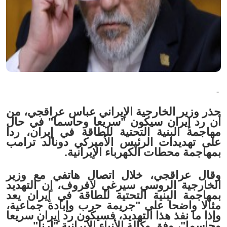
-
حذر وزير الخارجية الإيراني عباس عراقجي، من
أن رد إيران سيكون "سريعا وحاسما" في حال
مهاجمة البنية التحتية للطاقة في إيران، ردا
على تهديدات الرئيس الأميركي دونالد ترامب
بمهاجمة محطات الكهرباء الإيرانية.
وقال عراقجي، خلال اتصال هاتفي مع وزير
الخارجية الروسي سيرغي لافروف، إن التهديد
بمهاجمة البنية التحتية للطاقة في إيران يعد
مثالا واضحا على "جريمة حرب وإبادة جماعية،
وإذا ما نفذ هذا التهديد، فسيكون رد إيران سريعا
وحاسما"، وفق وكالة الأنباء الإيرانية "إرنا".