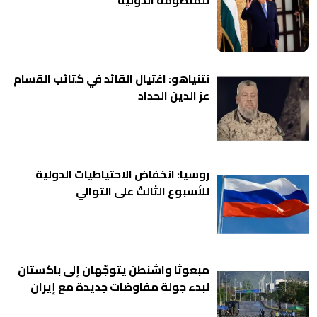
للمنظومة الدولية
نتنياهو: اغتيال القائد في كتائب القسام
عز الدين الحداد
روسيا: انخفاض الاحتياطيات الدولية
للأسبوع الثالث على التوالي
مبعوثا واشنطن يتوجّهان إلى باكستان
لبدء جولة مفاوضات جديدة مع إيران