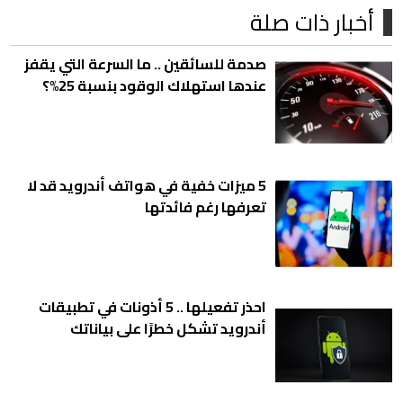
أخبار ذات صلة
صدمة للسائقين .. ما السرعة التي يقفز
عندها استهلاك الوقود بنسبة 25%؟
5 ميزات خفية في هواتف أندرويد قد لا
تعرفها رغم فائدتها
احذر تفعيلها .. 5 أذونات في تطبيقات
أندرويد تشكل خطرًا على بياناتك