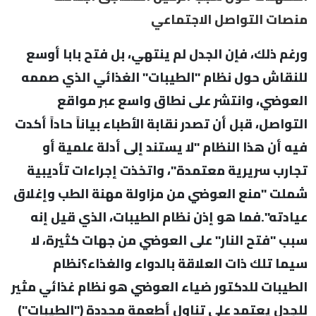
منصات التواصل الاجتماعي
ورغم ذلك، فإن الجدل لم ينتهي، بل فتح بابا أوسع
للنقاش حول نظام "الطيبات" الغذائي الذي صممه
العوضي، وانتشر على نطاق واسع عبر مواقع
التواصل، قبل أن تصدر نقابة الأطباء بياناً حاداً أكدت
فيه أن هذا النظام "لا يستند إلى أدلة علمية أو
تجارب سريرية معتمدة"، واتخذت إجراءات تأديبية
شملت "منع العوضي من مزاولة مهنة الطب وإغلاق
عيادته".فما هو إذن نظام الطيبات، الذي قيل إنه
سبب "فتح النار" على العوضي من جهات كثيرة، لا
سيما تلك ذات العلاقة بالدواء والغذاء؟نظام
الطيبات للدكتور ضياء العوضي هو نظام غذائي مثير
للجدل يعتمد على تناول أطعمة محددة ("الطيبات")