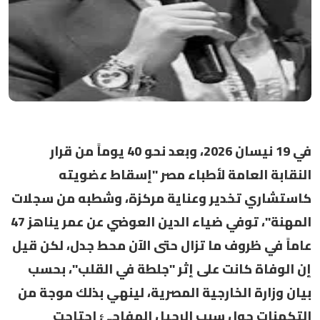
في 19 نيسان 2026، وبعد نحو 40 يوماً من قرار
النقابة العامة لأطباء مصر "إسقاط عضويته
كاستشاري تخدير وعناية مركزة، وشطبه من سجلات
المهنة"، توفي ضياء الدين العوضي عن عمر يناهز 47
عاماً في ظروف ما تزال حتى الآن محط جدل، لكن قيل
إن الوفاة كانت على إثر "جلطة في القلب"، بحسب
بيان وزارة الخارجية المصرية، لينهي بذلك موجة من
التكهنات حول سبب الرحيل المفاجئ اجتاحت