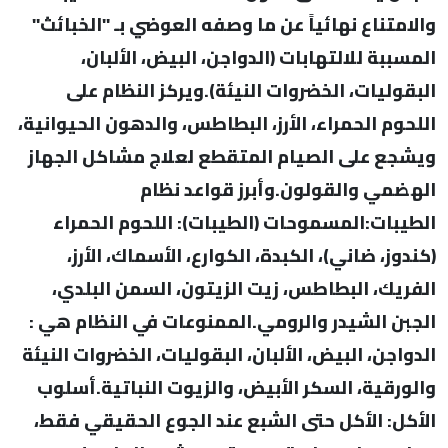
والامتناع نهائياً عن ما وصفه العوضي بـ "الخبائث"
المسببة للالتهابات (الدواجن، البيض، الألبان،
البقوليات، الخضروات النيئة).ويركز النظام على
اللحوم الحمراء، الأرز، البطاطس، والدهون الحيوانية،
ويشجع على الصيام المتقطع لعلاج مشاكل الجهاز
الهضمي والقولون.وأبرز قواعد نظام
الطيبات:المسموحات (الطيبات): اللحوم الحمراء
(كندوز، ضاني)، الكبدة، الكوارع، الأسماك، الأرز،
الفريك، البطاطس، زيت الزيتون، السمن البلدي،
الجبن الشيدر والرومي.الممنوعات في النظام هي :
الدواجن، البيض، الألبان، البقوليات، الخضروات النيئة
والورقية، السكر الأبيض، والزيوت النباتية.أسلوب
الأكل: الأكل حتى الشبع عند الجوع الحقيقي فقط،