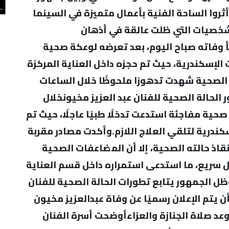
أثروا الساحة الفنية بأعمال متميزة في السينما
لشخصيات التي ظلت عالقة في أذهان
أ وفاته صباح اليوم، بعد تعرضه لوعكة صحية
إسكندرية، حيث تم حجزه داخل العناية المركزة
ته الصحية شهدت تدهورًا ملحوظًا خلال الساعات
 الحالة الصحية للفنان عبد العزيز مخيونخلال
 صحية مفاجئة استدعت تدخلًا طبيًا عاجلًا، حيث تم
ندرية لتلقي العلاج اللازم.وأكدت مصادر مقربة
إنقاذ حالته الصحية، إلا أن المضاعفات الصحية
ل سريع، ما استدعى استمراره داخل قسم العناية
ل الجمهور يتابع تطورات الحالة الصحية للفنان
 يتم الإعلان رسميًا عن وفاة عبدالعزيز مخيون
موعد صلاة الجنازة والعزاءأوضحت أسرة الفنان